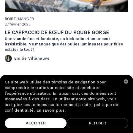
LISTE DE PRIX RESTAURANTS
POLITIQUE DE CONFIDENTIALITÉ
BOIRE+MANGER
27 février 2025
À PROPOS
LE CARPACCIO DE BŒUF DU ROUGE GORGE
Une viande fine et fondante, un kick salin et un umami
irrésistible. Ne manque que des bulles lumineuses pour faire
Suivez-nous
éclater le tout !
FACEBOOK
INSTAGRAM
Emilie Villeneuve
Ce site web utilise des témoins de navigation pour
comprendre le trafic sur notre site et améliorer
l’expérience utilisateur. En aucun cas, ces données sont
monnayées à des tiers. En utilisant notre site web, vous
acceptez ces témoins conformément à notre politique de
confidentialité.
En savoir plus.
TROUVE TA BOUTEILLE!
ACCEPTER
REFUSER