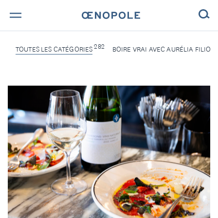
TROUVE TA BOUTEILLE !
282
TOUTES LES CATÉGORIES
BOIRE VRAI AVEC AURÉLIA FILION 
NOS ENGAGEMENTS
MAGAZINE
NOS VINS
NOS VIGNERONS
NOS HISTOIRES
CONTACT