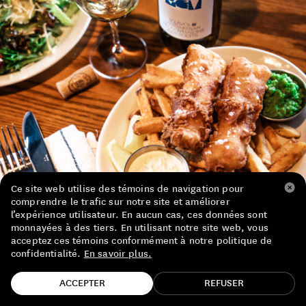
LISTE DE PRIX RESTAURANTS
POLITIQUE DE CONFIDENTIALITÉ
À PROPOS
Suivez-nous
FACEBOOK
INSTAGRAM
Ce site web utilise des témoins de navigation pour
comprendre le trafic sur notre site et améliorer
l’expérience utilisateur. En aucun cas, ces données sont
monnayées à des tiers. En utilisant notre site web, vous
Le fish and chips du MacTaverne
acceptez ces témoins conformément à notre politique de
confidentialité.
En savoir plus.
TROUVE TA BOUTEILLE!
ACCEPTER
REFUSER