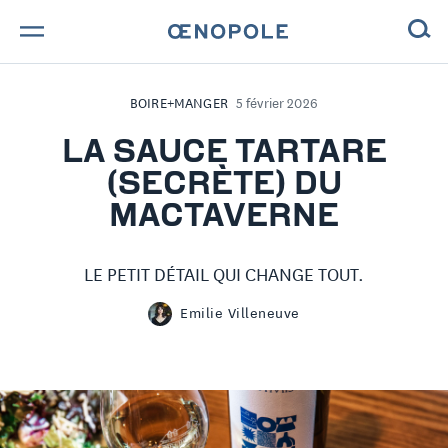
TROUVE TA BOUTEILLE !
BOIRE+MANGER
5 février 2026
NOS ENGAGEMENTS
LA SAUCE TARTARE
(SECRÈTE) DU
MAGAZINE
MACTAVERNE
NOS VINS
LE PETIT DÉTAIL QUI CHANGE TOUT.
NOS VIGNERONS
Emilie Villeneuve
NOS HISTOIRES
CONTACT