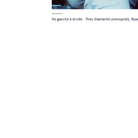
De gauche à droite : Theo Diamantis (oenopole), Ryan
Alexis Fo
faire pre
et lui, c
kids
. Leu
chargé de
Quant au 
gagné son
leitmotiv
MET