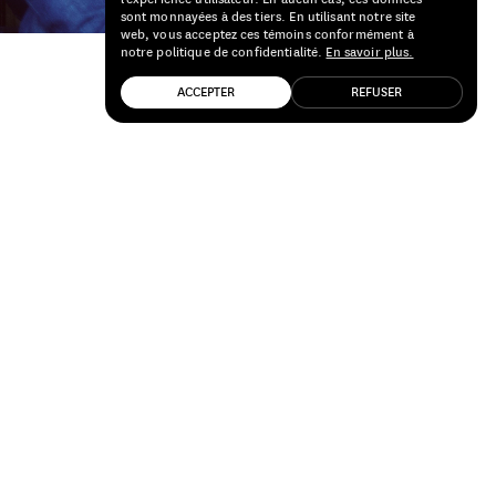
sont monnayées à des tiers. En utilisant notre site
web, vous acceptez ces témoins conformément à
notre politique de confidentialité.
En savoir plus.
ACCEPTER
REFUSER
 a fallu
ia Filion
core des
le à vélo,
randeur.
 qui a
s le