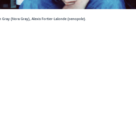
 Gray (Nora Gray), Alexis Fortier-Lalonde (oenopole).
rtier-Lalonde se souvient de la grande séduction. Celle dont il
uve pour convaincre Teobaldo Cappellano de les choisir, Aurél
omme agents importateurs au Québec, alors qu’ils étaient en
r partenaire Theo Diamantis, lui, raconte avoir sillonné la vil
 ces précieux Barolos dont personne ici ne soupçonnait la g
restaurateur et sommelier Ryan Gray, il se rappelle l’énergie
 corps tout entier lorsqu’il a goûté ces vins qui sont devenu
de sa carte, au Nora Gray.
TRE LA TABLE