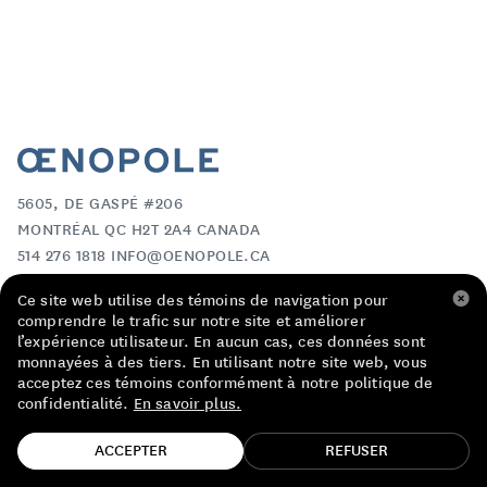
LISTE DE PRIX RESTAURANTS
POLITIQUE DE CONFIDENTIALITÉ
À PROPOS
Suivez-nous
5605, DE GASPÉ #206
FACEBOOK
INSTAGRAM
MONTRÉAL QC H2T 2A4 CANADA
514 276 1818 INFO@OENOPOLE.CA
Ce site web utilise des témoins de navigation pour
CONTACT
comprendre le trafic sur notre site et améliorer
LISTE DE PRIX RESTAURANTS
l’expérience utilisateur. En aucun cas, ces données sont
monnayées à des tiers. En utilisant notre site web, vous
POLITIQUE DE CONFIDENTIALITÉ
acceptez ces témoins conformément à notre politique de
À PROPOS
confidentialité.
En savoir plus.
FACEBOOK
TROUVE TA BOUTEILLE!
ACCEPTER
REFUSER
INSTAGRAM