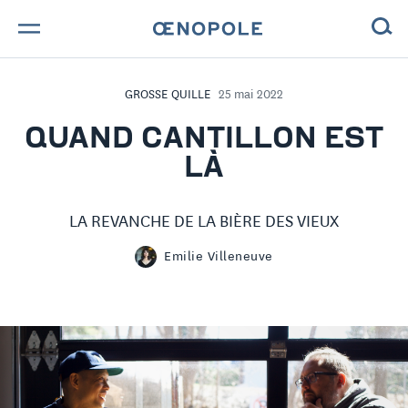
TROUVE TA BOUTEILLE !
GROSSE QUILLE
25 mai 2022
NOS ENGAGEMENTS
QUAND CANTILLON EST
LÀ
MAGAZINE
LA REVANCHE DE LA BIÈRE DES VIEUX
NOS VINS
Emilie Villeneuve
NOS VIGNERONS
NOS HISTOIRES
CONTACT