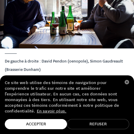
LISTE DE PRIX RESTAURANTS
POLITIQUE DE CONFIDENTIALITÉ
À PROPOS
Suivez-nous
FACEBOOK
INSTAGRAM
De gauche à droite : David Pendon (oenopole), Simon Gaudreault
(Brasserie Dunham)
Ce site web utilise des témoins de navigation pour
comprendre le trafic sur notre site et améliorer
l’expérience utilisateur. En aucun cas, ces données sont
Sur la scène internationale, Cantillon c’est la
monnayées à des tiers. En utilisant notre site web, vous
acceptez ces témoins conformément à notre politique de
bière licorne, celle qu’on s’arrache et qui coule
confidentialité.
En savoir plus.
à prix d’or sur le marché gris. Cela dit, avant
TROUVE TA BOUTEILLE!
ACCEPTER
REFUSER
d’être un cheval ailé, c’est d’abord et avant
tout la maîtrise d’un artisanat et la promesse