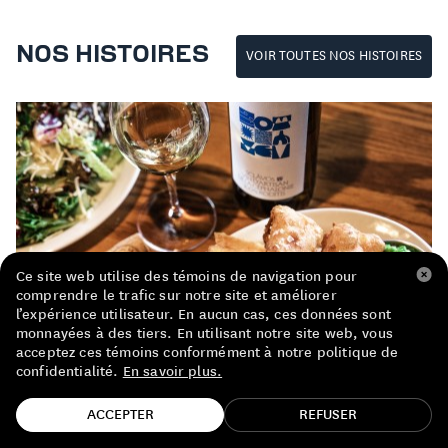
LISTE DE PRIX RESTAURANTS
NOS HISTOIRES
VOIR TOUTES NOS HISTOIRES
POLITIQUE DE CONFIDENTIALITÉ
À PROPOS
Suivez-nous
FACEBOOK
INSTAGRAM
Ce site web utilise des témoins de navigation pour
comprendre le trafic sur notre site et améliorer
l’expérience utilisateur. En aucun cas, ces données sont
monnayées à des tiers. En utilisant notre site web, vous
acceptez ces témoins conformément à notre politique de
confidentialité.
En savoir plus.
TROUVE TA BOUTEILLE!
ACCEPTER
REFUSER
BOIRE+MANGER