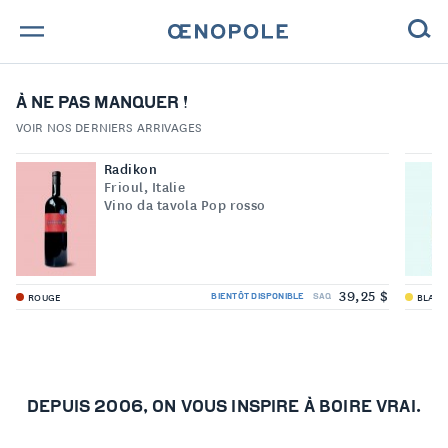
TROUVE TA BOUTEILLE !
À NE PAS MANQUER !
VOIR NOS DERNIERS ARRIVAGES
NOS ENGAGEMENTS
Radikon
Frioul, Italie
MAGAZINE
Vino da tavola Pop rosso
NOS VINS
NOS VIGNERONS
39,25 $
BIENTÔT DISPONIBLE
SAQ
ROUGE
BLAN
NOS HISTOIRES
DEPUIS 2006, ON VOUS INSPIRE À BOIRE VRAI.
CONTACT