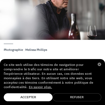
LISTE DE PRIX RESTAURANTS
POLITIQUE DE CONFIDENTIALITÉ
À PROPOS
Suivez-nous
FACEBOOK
INSTAGRAM
Photographie : Melissa Phillips
Ce site web utilise des témoins de navigation pour
comprendre le trafic sur notre site et améliorer
De plongeur dans un resto à vigneron, la
l’expérience utilisateur. En aucun cas, ces données sont
monnayées à des tiers. En utilisant notre site web, vous
trajectoire de Pax Mahle fait penser à un
road
acceptez ces témoins conformément à notre politique de
trip
. Né en Floride, il a vécu dans le Maine
confidentialité.
En savoir plus.
avant traverser le pays pour s’établir dans le
TROUVE TA BOUTEILLE!
ACCEPTER
REFUSER
nord de la Californie. Ce qui l’a mené par le bout