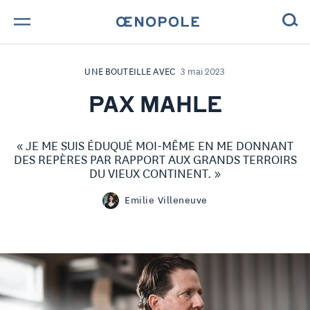
TROUVE TA BOUTEILLE !
UNE BOUTEILLE AVEC
3 mai 2023
NOS ENGAGEMENTS
PAX MAHLE
MAGAZINE
« JE ME SUIS ÉDUQUÉ MOI-MÊME EN ME DONNANT
DES REPÈRES PAR RAPPORT AUX GRANDS TERROIRS
NOS VINS
DU VIEUX CONTINENT. »
Emilie Villeneuve
NOS VIGNERONS
NOS HISTOIRES
CONTACT