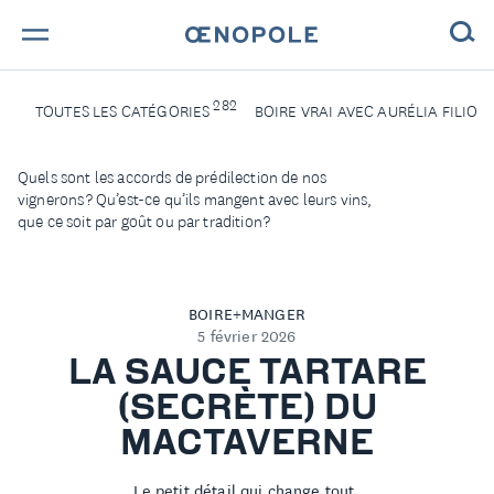
TROUVE TA BOUTEILLE !
282
TOUTES LES CATÉGORIES
BOIRE VRAI AVEC AURÉLIA FILION 
NOS ENGAGEMENTS
Quels sont les accords de prédilection de nos
vignerons ? Qu’est-ce qu’ils mangent avec leurs vins,
MAGAZINE
que ce soit par goût ou par tradition ?
NOS VINS
BOIRE+MANGER
NOS VIGNERONS
5 février 2026
LA SAUCE TARTARE
NOS HISTOIRES
(SECRÈTE) DU
MACTAVERNE
CONTACT
Le petit détail qui change tout.