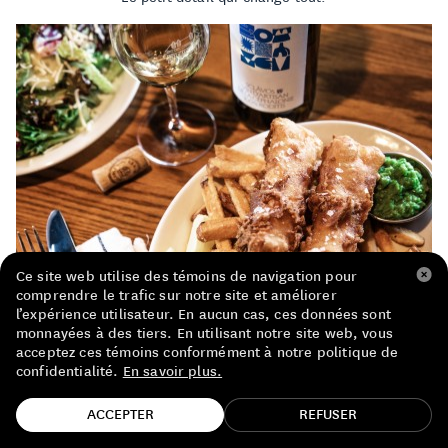
LISTE DE PRIX RESTAURANTS
POLITIQUE DE CONFIDENTIALITÉ
À PROPOS
Suivez-nous
FACEBOOK
INSTAGRAM
Ce site web utilise des témoins de navigation pour
comprendre le trafic sur notre site et améliorer
l’expérience utilisateur. En aucun cas, ces données sont
monnayées à des tiers. En utilisant notre site web, vous
Le parfait accompagnement d’un poisson frit ultra
acceptez ces témoins conformément à notre politique de
confidentialité.
En savoir plus.
croustillant ? Une sauce crémeuse, délicate avec
TROUVE TA BOUTEILLE!
une pointe d’acidité addictive.
ACCEPTER
REFUSER