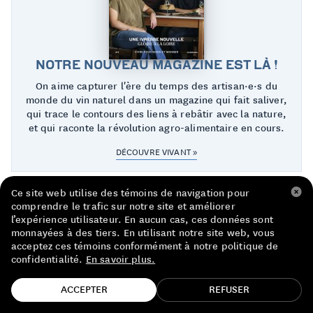
LISTE DE PRIX RESTAURANTS
POLITIQUE DE CONFIDENTIALITÉ
NOTRE NOUVEAU MAGAZINE EST LÀ !
À PROPOS
On aime capturer l'ère du temps des artisan·e·s du
monde du vin naturel dans un magazine qui fait saliver,
qui trace le contours des liens à rebâtir avec la nature,
Suivez-nous
et qui raconte la révolution agro-alimentaire en cours.
FACEBOOK
INSTAGRAM
DÉCOUVRE VIVANT »
Ce site web utilise des témoins de navigation pour
comprendre le trafic sur notre site et améliorer
l’expérience utilisateur. En aucun cas, ces données sont
monnayées à des tiers. En utilisant notre site web, vous
acceptez ces témoins conformément à notre politique de
confidentialité.
En savoir plus.
TROUVE TA BOUTEILLE!
ACCEPTER
REFUSER