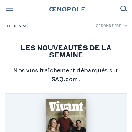
ORDONNÉ PAR
FILTRES
TROUVE TA BOUTEILLE !
NOS ENGAGEMENTS
LES NOUVEAUTÉS DE LA
SEMAINE
MAGAZINE
Nos vins fraîchement débarqués sur
NOS VINS
SAQ.com.
NOS VIGNERONS
NOS HISTOIRES
CONTACT