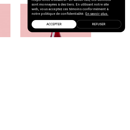
sont monnayées à des tiers. En utilisant notre site
web, vous acceptez ces témoins conformément à
notre politique de confidentialité.
En savoir plus.
ACCEPTER
REFUSER
Foradori
Trentin-Haut-Adige, Italie
Vigneti delle Dolomiti Lezèr 2025