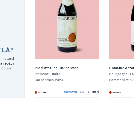
LÀ !
n naturel
 à rebâtir
Produttori del Barbaresco
Domaine Anto
n cours.
Piémont , Italie
Bourgogne, Fr
Barbaresco 2023
Pommard 202
56,00 $
ROUGE
ROUGE
NOUVEAUTÉ
SAQ