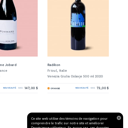
ine Jobard
Radikon
ance
Frioul, Italie
3
Venezia Giulia Oslavje 500 ml 2020
147,00 $
73,00 $
ORANGE
NOUVEAUTÉ
SAQ
NOUVEAUTÉ
SAQ
Ce site web utilise des témoins de navigation pour
comprendre le trafic sur notre site et améliorer
l’expérience utilisateur. En aucun cas, ces données