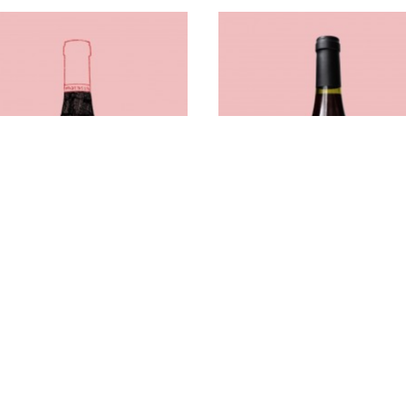
ne Matassa
Domaine Puech Redon
llon , France
Languedoc, France
 France Tommy Ferriol 2024
Vin de France Apparente 2024