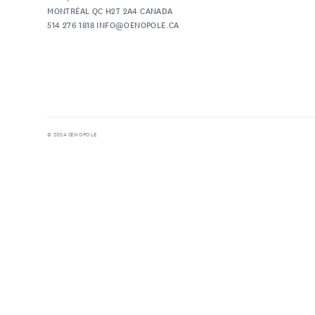
MONTRÉAL QC H2T 2A4 CANADA
514 276 1818 INFO@OENOPOLE.CA
uivez-nous
FACEBOOK
INSTAGRAM
© 2024 ŒNOPOLE