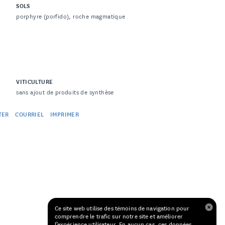
SOLS
porphyre (porfido), roche magmatique
VITICULTURE
sans ajout de produits de synthèse
TER
COURRIEL
IMPRIMER
Ce site web utilise des témoins de navigation pour
comprendre le trafic sur notre site et améliorer
l’expérience utilisateur. En aucun cas, ces données