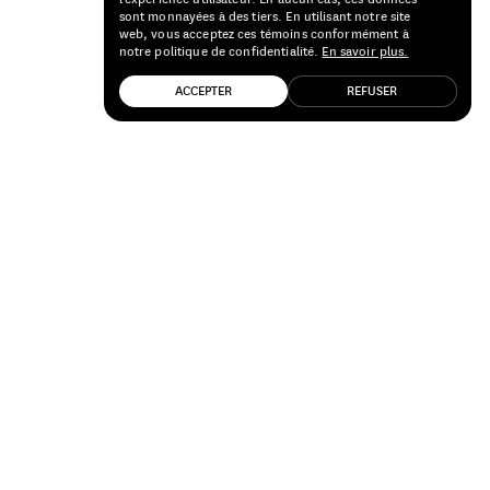
sont monnayées à des tiers. En utilisant notre site
web, vous acceptez ces témoins conformément à
notre politique de confidentialité.
En savoir plus.
ACCEPTER
REFUSER