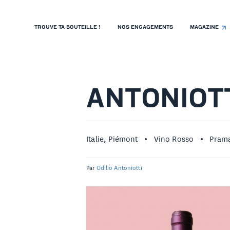
TROUVE TA BOUTEILLE !
NOS ENGAGEMENTS
MAGAZINE
TROUVE TA BOUTEILLE !
NOS ENGAGEMENTS
MAGAZINE
ANTONIOT
NOS VINS
NOS VIGNERONS
Italie, Piémont
Vino Rosso
Prama
NOS HISTOIRES
Par
Odilio Antoniotti
CONTACT
ISTE DE PRIX RESTAURANTS
OLITIQUE DE CONFIDENTIALITÉ
 PROPOS