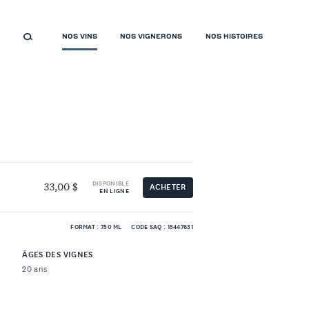
NOS VINS
NOS VIGNERONS
NOS HISTOIRES
DISPONIBLE
33,00 $
ACHETER
EN LIGNE
FORMAT : 750 ML
CODE SAQ : 15447631
ÂGES DES VIGNES
20 ans