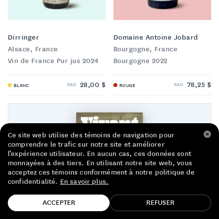
LISTE DE PRIX RESTAURANTS
POLITIQUE DE CONFIDENTIALITÉ
Dirringer
Domaine Antoine Jobard
Alsace, France
Bourgogne, France
À PROPOS
Vin de France Pur jus 2024
Bourgogne 2022
Suivez-nous
28,00 $
78,25 $
SAQ
SAQ
BLANC
ROUGE
FACEBOOK
INSTAGRAM
Ce site web utilise des témoins de navigation pour
comprendre le trafic sur notre site et améliorer
l’expérience utilisateur. En aucun cas, ces données sont
monnayées à des tiers. En utilisant notre site web, vous
acceptez ces témoins conformément à notre politique de
confidentialité.
En savoir plus.
TROUVE TA BOUTEILLE!
ACCEPTER
REFUSER
NOTRE NOUVEAU MAGAZINE EST LÀ !