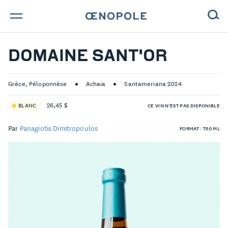
TROUVE TA BOUTEILLE !
DOMAINE SANT'OR
NOS ENGAGEMENTS
Grèce, Péloponnèse
Achaia
Santameriana 2024
MAGAZINE
26,45 $
BLANC
CE VIN N'EST PAS DISPONIBLE
NOS VINS
Par
Panagiotis Dimitropoulos
FORMAT : 750 ML
NOS VIGNERONS
NOS HISTOIRES
CONTACT