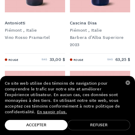
LISTE DE PRIX RESTAURANTS
POLITIQUE DE CONFIDENTIALITÉ
Antoniotti
Cascina Disa
Piémont , Italie
Piémont , Italie
À PROPOS
Vino Rosso Pramartel
Barbera d'Alba Superiore
2023
Suivez-nous
FACEBOOK
INSTAGRAM
33,00 $
63,25 $
SAQ
SAQ
ROUGE
ROUGE
Ce site web utilise des témoins de navigation pour
comprendre le trafic sur notre site et améliorer
l’expérience utilisateur. En aucun cas, ces données sont
monnayées à des tiers. En utilisant notre site web, vous
acceptez ces témoins conformément à notre politique de
confidentialité.
En savoir plus.
TROUVE TA BOUTEILLE!
ACCEPTER
REFUSER