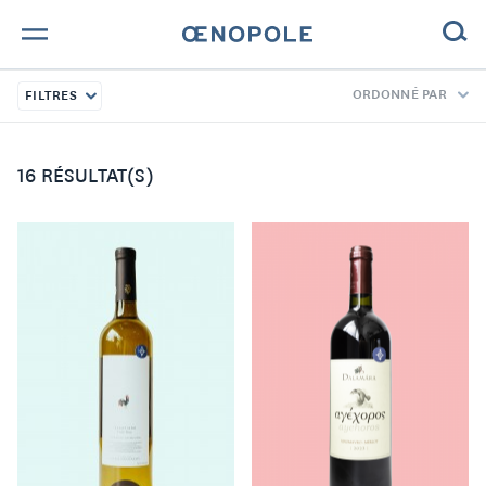
ORDONNÉ PAR
FILTRES
TROUVE TA BOUTEILLE !
NOS ENGAGEMENTS
16 RÉSULTAT(S)
MAGAZINE
NOS VINS
NOS VIGNERONS
NOS HISTOIRES
CONTACT