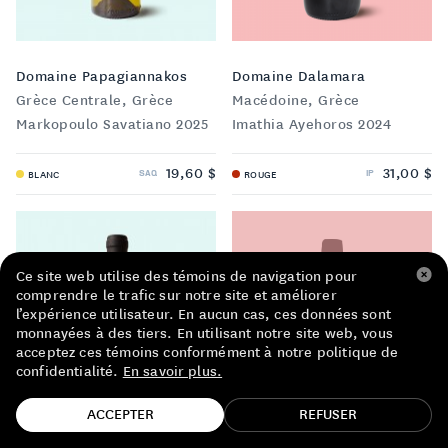
LISTE DE PRIX RESTAURANTS
POLITIQUE DE CONFIDENTIALITÉ
Domaine Papagiannakos
Domaine Dalamara
Grèce Centrale, Grèce
Macédoine, Grèce
À PROPOS
Markopoulo Savatiano 2025
Imathia Ayehoros 2024
Suivez-nous
19,60 $
31,00 $
SAQ
IP
BLANC
ROUGE
FACEBOOK
INSTAGRAM
Ce site web utilise des témoins de navigation pour
comprendre le trafic sur notre site et améliorer
l’expérience utilisateur. En aucun cas, ces données sont
monnayées à des tiers. En utilisant notre site web, vous
acceptez ces témoins conformément à notre politique de
confidentialité.
En savoir plus.
TROUVE TA BOUTEILLE!
ACCEPTER
REFUSER