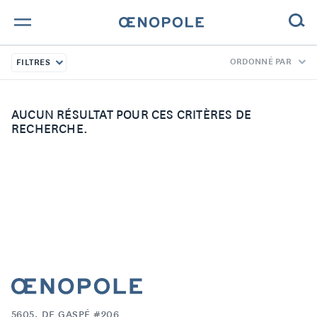
ORDONNÉ PAR
FILTRES
TROUVE TA BOUTEILLE !
NOS ENGAGEMENTS
AUCUN RÉSULTAT POUR CES CRITÈRES DE
RECHERCHE.
MAGAZINE
NOS VINS
NOS VIGNERONS
NOS HISTOIRES
CONTACT
5605, DE GASPÉ #206