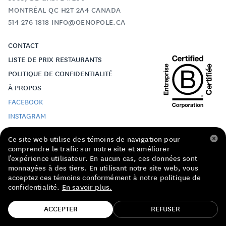
LISTE DE PRIX RESTAURANTS
MONTRÉAL QC H2T 2A4 CANADA
514 276 1818 INFO@OENOPOLE.CA
POLITIQUE DE CONFIDENTIALITÉ
CONTACT
À PROPOS
LISTE DE PRIX RESTAURANTS
POLITIQUE DE CONFIDENTIALITÉ
Suivez-nous
À PROPOS
FACEBOOK
INSTAGRAM
FACEBOOK
INSTAGRAM
Ce site web utilise des témoins de navigation pour
comprendre le trafic sur notre site et améliorer
© 2024 ŒNOPOLE
l’expérience utilisateur. En aucun cas, ces données sont
CRÉDITS
monnayées à des tiers. En utilisant notre site web, vous
acceptez ces témoins conformément à notre politique de
confidentialité.
En savoir plus.
TROUVE TA BOUTEILLE!
ACCEPTER
REFUSER