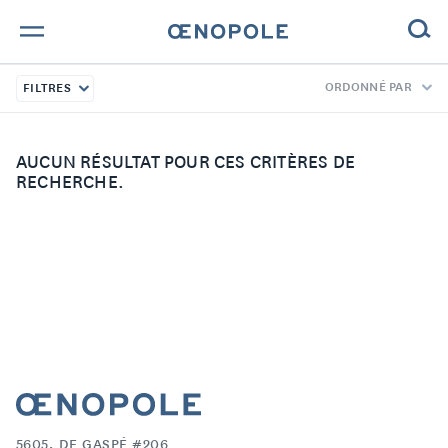
ORDONNÉ PAR
FILTRES
TROUVE TA BOUTEILLE !
NOS ENGAGEMENTS
AUCUN RÉSULTAT POUR CES CRITÈRES DE
RECHERCHE.
MAGAZINE
NOS VINS
NOS VIGNERONS
NOS HISTOIRES
CONTACT
5605, DE GASPÉ #206