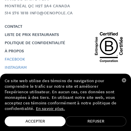
LISTE DE PRIX RESTAURANTS
MONTRÉAL QC H2T 2A4 CANADA
514 276 1818 INFO@OENOPOLE.CA
POLITIQUE DE CONFIDENTIALITÉ
CONTACT
À PROPOS
LISTE DE PRIX RESTAURANTS
POLITIQUE DE CONFIDENTIALITÉ
Suivez-nous
À PROPOS
FACEBOOK
INSTAGRAM
FACEBOOK
INSTAGRAM
Ce site web utilise des témoins de navigation pour
comprendre le trafic sur notre site et améliorer
© 2024 ŒNOPOLE
l’expérience utilisateur. En aucun cas, ces données sont
CRÉDITS
monnayées à des tiers. En utilisant notre site web, vous
acceptez ces témoins conformément à notre politique de
confidentialité.
En savoir plus.
TROUVE TA BOUTEILLE!
ACCEPTER
REFUSER