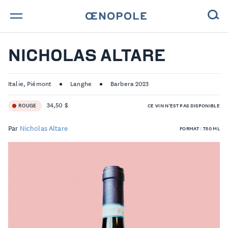
TROUVE TA BOUTEILLE !
NICHOLAS ALTARE
NOS ENGAGEMENTS
Italie, Piémont
Langhe
Barbera 2023
MAGAZINE
34,50 $
ROUGE
CE VIN N'EST PAS DISPONIBLE
NOS VINS
Par
Nicholas Altare
FORMAT : 750 ML
NOS VIGNERONS
NOS HISTOIRES
CONTACT