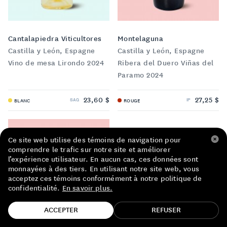
LISTE DE PRIX RESTAURANTS
POLITIQUE DE CONFIDENTIALITÉ
Cantalapiedra Viticultores
Montelaguna
Castilla y León, Espagne
Castilla y León, Espagne
À PROPOS
Vino de mesa Lirondo 2024
Ribera del Duero Viñas del
Paramo 2024
Suivez-nous
FACEBOOK
INSTAGRAM
23,60 $
27,25 $
SAQ
IP
BLANC
ROUGE
Ce site web utilise des témoins de navigation pour
comprendre le trafic sur notre site et améliorer
l’expérience utilisateur. En aucun cas, ces données sont
monnayées à des tiers. En utilisant notre site web, vous
acceptez ces témoins conformément à notre politique de
confidentialité.
En savoir plus.
TROUVE TA BOUTEILLE!
ACCEPTER
REFUSER