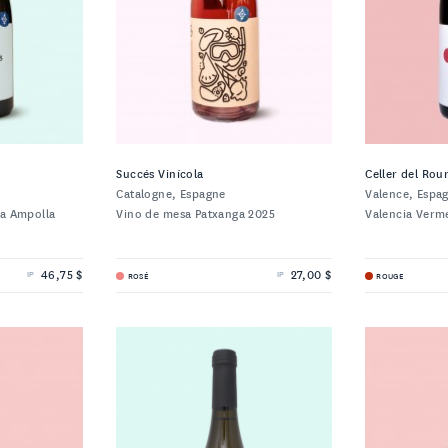
Succés Vinícola
Celler del Rou
Catalogne, Espagne
Valence, Espa
na Ampolla
Vino de mesa Patxanga 2025
Valencia Verm
46,75 $
27,00 $
ROSÉ
ROUGE
IP
IP