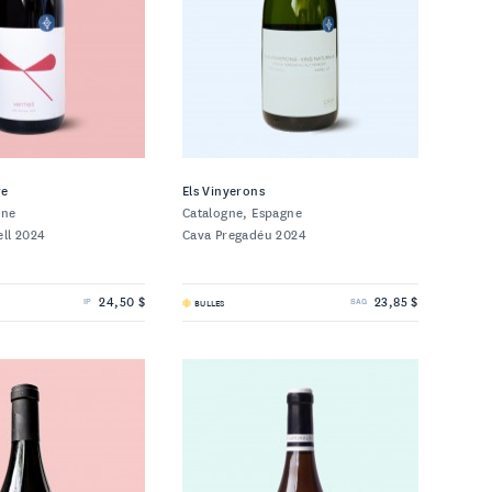
re
Els Vinyerons
gne
Catalogne, Espagne
ell 2024
Cava Pregadéu 2024
24,50 $
23,85 $
BULLES
IP
SAQ