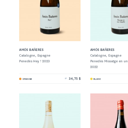
uivez-nous
FACEBOOK
INSTAGRAM
AMÓS BAÑERES
AMÓS BAÑERES
Catalogne, Espagne
Catalogne, Espagne
Penedès Hey ! 2023
Penedès Missatge en u
2022
34,75 $
ORANGE
BLANC
IP