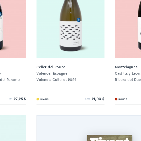
Celler del Roure
Montelaguna
e
Valence, Espagne
Castilla y Leó
 del Paramo
Valencia Cullerot 2024
Ribera del Due
27,25 $
21,90 $
BLANC
ROUGE
IP
SAQ