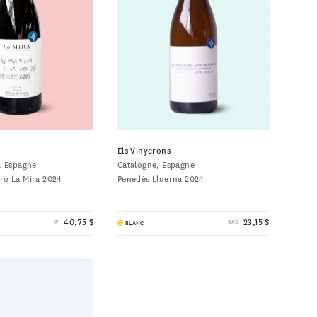
Els Vinyerons
n, Espagne
Catalogne, Espagne
ro La Mira 2024
Penedès Lluerna 2024
40,75 $
23,15 $
BLANC
IP
SAQ