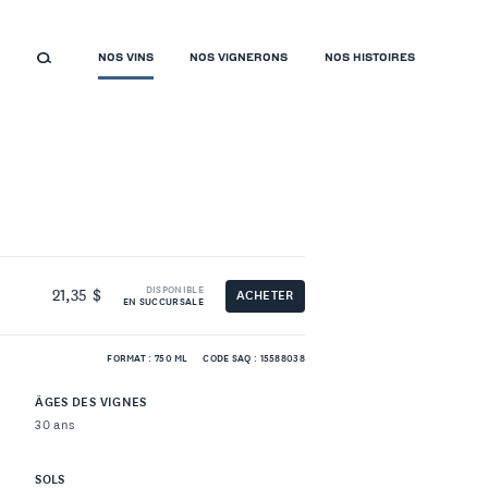
NOS VINS
NOS VIGNERONS
NOS HISTOIRES
DISPONIBLE
21,35 $
ACHETER
EN SUCCURSALE
FORMAT : 750 ML
CODE SAQ : 15588038
ÂGES DES VIGNES
30 ans
SOLS