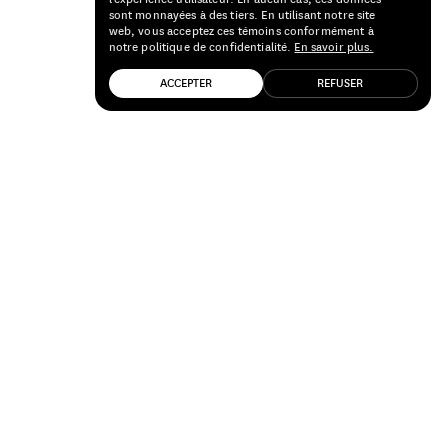
sont monnayées à des tiers. En utilisant notre site
web, vous acceptez ces témoins conformément à
notre politique de confidentialité.
En savoir plus.
ACCEPTER
REFUSER