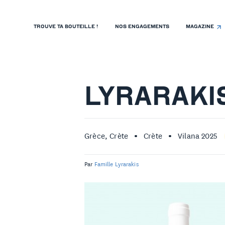
TROUVE TA BOUTEILLE !
NOS ENGAGEMENTS
MAGAZINE
TROUVE TA BOUTEILLE !
NOS ENGAGEMENTS
MAGAZINE
LYRARAKI
NOS VINS
NOS VIGNERONS
Grèce, Crète
Crète
Vilana 2025
NOS HISTOIRES
Par
Famille Lyrarakis
CONTACT
ISTE DE PRIX RESTAURANTS
OLITIQUE DE CONFIDENTIALITÉ
 PROPOS