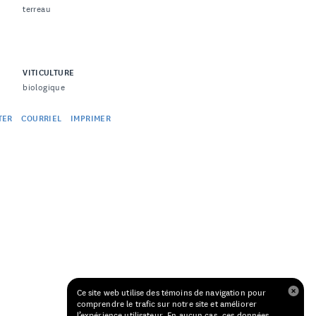
terreau
VITICULTURE
biologique
TER
COURRIEL
IMPRIMER
Ce site web utilise des témoins de navigation pour
comprendre le trafic sur notre site et améliorer
l’expérience utilisateur. En aucun cas, ces données