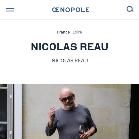
TROUVE TA BOUTEILLE !
France
Loire
NOS ENGAGEMENTS
NICOLAS REAU
MAGAZINE
NICOLAS REAU
NOS VINS
NOS VIGNERONS
NOS HISTOIRES
CONTACT