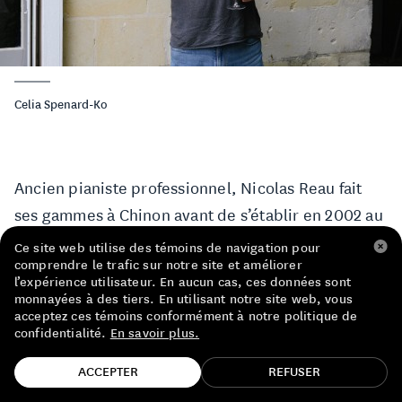
LISTE DE PRIX RESTAURANTS
POLITIQUE DE CONFIDENTIALITÉ
À PROPOS
Celia Spenard-Ko
Suivez-nous
FACEBOOK
INSTAGRAM
Ancien pianiste professionnel, Nicolas Reau fait
ses gammes à Chinon avant de s’établir en 2002 au
sud de l’Anjou, à Sainte-Radegonde, dans le
Ce site web utilise des témoins de navigation pour
comprendre le trafic sur notre site et améliorer
Thouarsais. Parmi ses huit hectares de vignes au
l’expérience utilisateur. En aucun cas, ces données sont
domaine, deux, qui se nomment « Les Treilles »,
monnayées à des tiers. En utilisant notre site web, vous
acceptez ces témoins conformément à notre politique de
datent de l’époque médiévale.
confidentialité.
En savoir plus.
TROUVE TA BOUTEILLE!
Connu et reconnu au royaume du vin naturel,
ACCEPTER
REFUSER
Nicolas a pour philosophie de faire confiance au