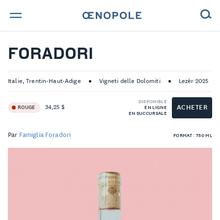
TROUVE TA BOUTEILLE !
FORADORI
NOS ENGAGEMENTS
Italie, Trentin-Haut-Adige
Vigneti delle Dolomiti
Lezèr 2025
MAGAZINE
DISPONIBLE
ACHETER
34,25 $
ROUGE
EN LIGNE
EN SUCCURSALE
NOS VINS
Par
Famiglia Foradori
FORMAT : 750 ML
NOS VIGNERONS
NOS HISTOIRES
CONTACT