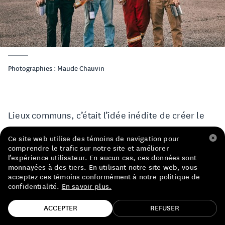
LISTE DE PRIX RESTAURANTS
POLITIQUE DE CONFIDENTIALITÉ
À PROPOS
Photographies : Maude Chauvin
Suivez-nous
FACEBOOK
INSTAGRAM
Lieux communs, c’était l’idée inédite de créer le
tout premier chai urbain.
Ce site web utilise des témoins de navigation pour
comprendre le trafic sur notre site et améliorer
C’était aussi l’absence totale d’idées préconçues.
l’expérience utilisateur. En aucun cas, ces données sont
monnayées à des tiers. En utilisant notre site web, vous
Les gars allaient acheter du raisin de petits
acceptez ces témoins conformément à notre politique de
confidentialité.
En savoir plus.
vignobles québécois et ontariens. Ils allaient
TROUVE TA BOUTEILLE!
cultiver leurs vignes à Oka en suivant les principes
ACCEPTER
REFUSER
de l’agriculture régénératrice. Ils se demandaient