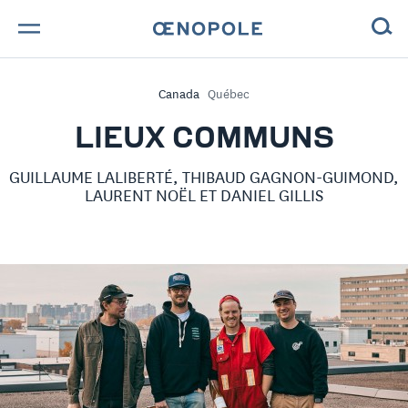
TROUVE TA BOUTEILLE !
Canada
Québec
NOS ENGAGEMENTS
LIEUX COMMUNS
MAGAZINE
GUILLAUME LALIBERTÉ, THIBAUD GAGNON-GUIMOND,
LAURENT NOËL ET DANIEL GILLIS
NOS VINS
NOS VIGNERONS
NOS HISTOIRES
CONTACT