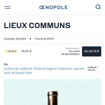
TROUVE TA BOUTEILLE !
LIEUX COMMUNS
NOS ENGAGEMENTS
Canada, Québec
Traverse 2024
MAGAZINE
DISPONIBLE
ACHETER
25,80 $
BLANC
EN LIGNE
EN SUCCURSALE
NOS VINS
Par
FORMAT :
NOS VIGNERONS
Guillaume Laliberté, Thibaud Gagnon-Guimond, Laurent
750 ML
Noël et Daniel Gillis
NOS HISTOIRES
CONTACT