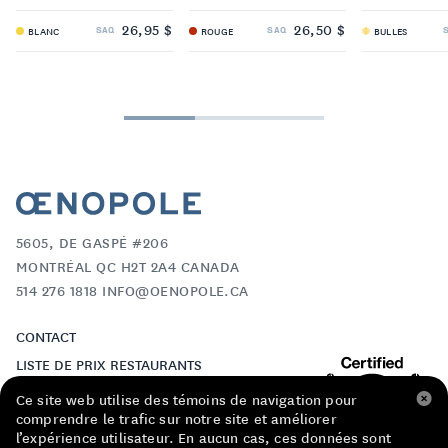
26,95 $
26,50 $
SAQ
SAQ
BLANC
ROUGE
BULLES
5605, DE GASPÉ #206
MONTRÉAL QC H2T 2A4 CANADA
514 276 1818 INFO@OENOPOLE.CA
CONTACT
LISTE DE PRIX RESTAURANTS
POLITIQUE DE CONFIDENTIALITÉ
Ce site web utilise des témoins de navigation pour
comprendre le trafic sur notre site et améliorer
À PROPOS
l’expérience utilisateur. En aucun cas, ces données sont