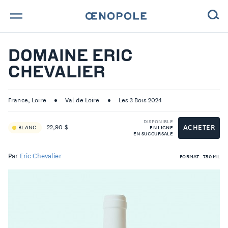
TROUVE TA BOUTEILLE !
DOMAINE ERIC
CHEVALIER
NOS ENGAGEMENTS
MAGAZINE
France, Loire
Val de Loire
Les 3 Bois 2024
DISPONIBLE
NOS VINS
ACHETER
22,90 $
BLANC
EN LIGNE
EN SUCCURSALE
NOS VIGNERONS
Par
Eric Chevalier
FORMAT : 750 ML
NOS HISTOIRES
CONTACT