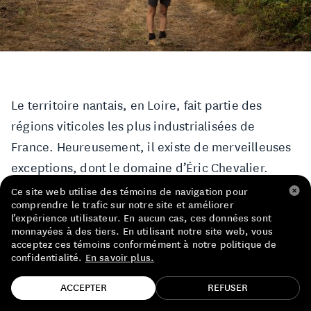
LISTE DE PRIX RESTAURANTS
POLITIQUE DE CONFIDENTIALITÉ
À PROPOS
Le territoire nantais, en Loire, fait partie des
Suivez-nous
régions viticoles les plus industrialisées de
FACEBOOK
INSTAGRAM
France. Heureusement, il existe de merveilleuses
exceptions, dont le domaine d’Éric Chevalier.
Ce site web utilise des témoins de navigation pour
Après une décennie à travailler pour un négociant
comprendre le trafic sur notre site et améliorer
l’expérience utilisateur. En aucun cas, ces données sont
de fruits à Touraine, Éric a décidé de retourner
monnayées à des tiers. En utilisant notre site web, vous
acceptez ces témoins conformément à notre politique de
dans sa ville natale de Saint-Philbert-de-Grand-
confidentialité.
En savoir plus.
Lieu (au sud-ouest de Nantes). L’attendait là le
TROUVE TA BOUTEILLE!
domaine familial de l’Aujardière que n’exploitait
ACCEPTER
REFUSER
plus son père depuis quelque temps. Le vignoble