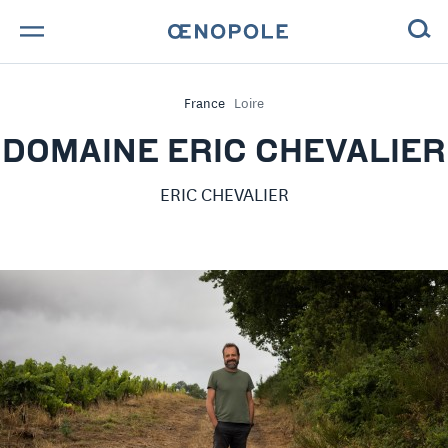
TROUVE TA BOUTEILLE !
France
Loire
NOS ENGAGEMENTS
DOMAINE ERIC CHEVALIER
MAGAZINE
ERIC CHEVALIER
NOS VINS
NOS VIGNERONS
NOS HISTOIRES
CONTACT