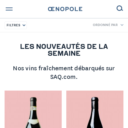
ORDONNÉ PAR
FILTRES
TROUVE TA BOUTEILLE !
NOS ENGAGEMENTS
LES NOUVEAUTÉS DE LA
SEMAINE
MAGAZINE
Nos vins fraîchement débarqués sur
NOS VINS
SAQ.com.
NOS VIGNERONS
NOS HISTOIRES
CONTACT