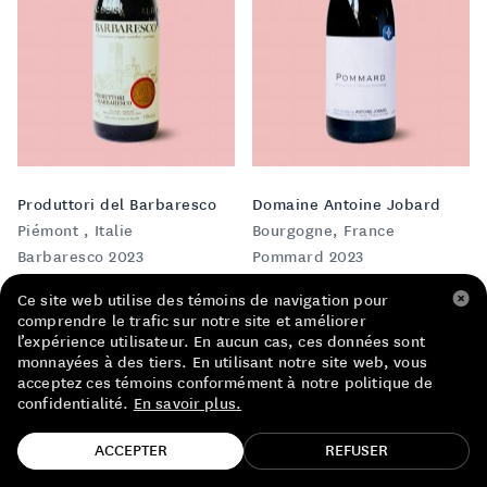
LISTE DE PRIX RESTAURANTS
POLITIQUE DE CONFIDENTIALITÉ
À PROPOS
Suivez-nous
FACEBOOK
INSTAGRAM
Produttori del Barbaresco
Domaine Antoine Jobard
Piémont , Italie
Bourgogne, France
Barbaresco 2023
Pommard 2023
Ce site web utilise des témoins de navigation pour
NOUVEAUTÉ
NOUVEAUTÉ
ROUGE
ROUGE
comprendre le trafic sur notre site et améliorer
56,00 $
147,00 $
SAQ
SAQ
l’expérience utilisateur. En aucun cas, ces données sont
monnayées à des tiers. En utilisant notre site web, vous
acceptez ces témoins conformément à notre politique de
confidentialité.
En savoir plus.
TROUVE TA BOUTEILLE!
ACCEPTER
REFUSER