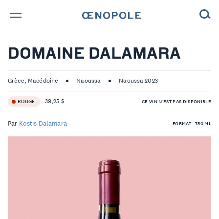
TROUVE TA BOUTEILLE !
DOMAINE DALAMARA
NOS ENGAGEMENTS
Grèce, Macédoine
Naoussa
Naoussa 2023
MAGAZINE
39,25 $
ROUGE
CE VIN N'EST PAS DISPONIBLE
NOS VINS
Par
Kostis Dalamara
FORMAT : 750 ML
NOS VIGNERONS
NOS HISTOIRES
CONTACT