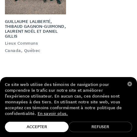
LISTE DE PRIX RESTAURANTS
POLITIQUE DE CONFIDENTIALITÉ
GUILLAUME LALIBERTÉ,
THIBAUD GAGNON-GUIMOND,
LAURENT NOËL ET DANIEL
À PROPOS
GILLIS
Lieux Communs
Canada, Québec
Suivez-nous
FACEBOOK
INSTAGRAM
Ce site web utilise des témoins de navigation pour
comprendre le trafic sur notre site et améliorer
l’expérience utilisateur. En aucun cas, ces données sont
monnayées à des tiers. En utilisant notre site web, vous
acceptez ces témoins conformément à notre politique de
confidentialité.
En savoir plus.
TROUVE TA BOUTEILLE!
ON VOUS TIENT AU JUS !
ACCEPTER
REFUSER