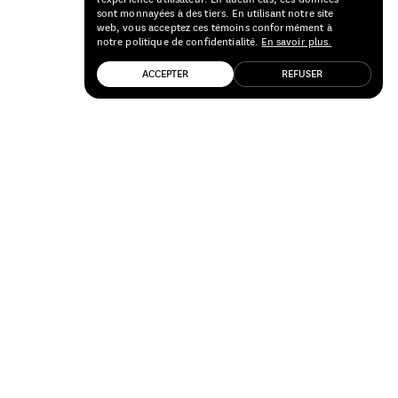
sont monnayées à des tiers. En utilisant notre site
web, vous acceptez ces témoins conformément à
notre politique de confidentialité.
En savoir plus.
ACCEPTER
REFUSER