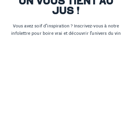
ON VOUS TIENT AU
JUS !
Vous avez soif d’inspiration ? Inscrivez-vous à notre
infolettre pour boire vrai et découvrir l’univers du vin
d’artisan à travers les histoires de celles et ceux qui le
font.
ADRESSE COURRIEL
PRÉNOM
NOM
ANNIVERSAIRE