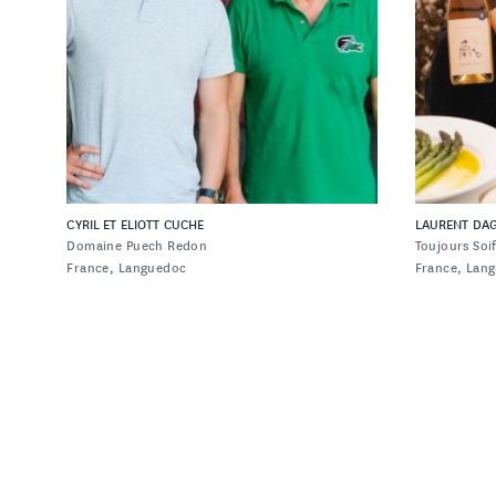
uivez-nous
FACEBOOK
INSTAGRAM
CYRIL ET ELIOTT CUCHE
LAURENT DAG
Domaine Puech Redon
Toujours Soif
France, Languedoc
France, Lan