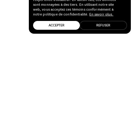
sont monnayées à des tiers. En utilisant notre site
web, vous acceptez ces témoins conformément à
notre politique de confidentialité.
En savoir plus.
ACCEPTER
REFUSER