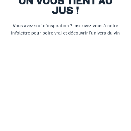
ON VOUS TIENT AU
JUS !
Vous avez soif d’inspiration ? Inscrivez-vous à notre
infolettre pour boire vrai et découvrir l’univers du vin
d’artisan à travers les histoires de celles et ceux qui le
font.
ADRESSE COURRIEL
PRÉNOM
NOM
ANNIVERSAIRE