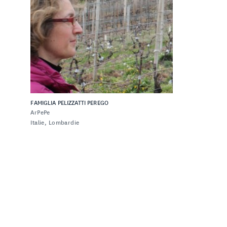
uivez-nous
FACEBOOK
INSTAGRAM
FAMIGLIA PELIZZATTI PEREGO
ArPePe
Italie, Lombardie