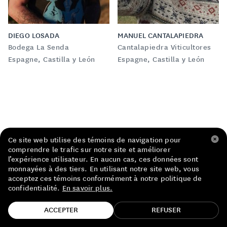
LISTE DE PRIX RESTAURANTS
POLITIQUE DE CONFIDENTIALITÉ
DIEGO LOSADA
MANUEL CANTALAPIEDRA
Bodega La Senda
Cantalapiedra Viticultores
À PROPOS
Espagne, Castilla y León
Espagne, Castilla y León
Suivez-nous
FACEBOOK
INSTAGRAM
Ce site web utilise des témoins de navigation pour
comprendre le trafic sur notre site et améliorer
l’expérience utilisateur. En aucun cas, ces données sont
monnayées à des tiers. En utilisant notre site web, vous
acceptez ces témoins conformément à notre politique de
ON VOUS TIENT AU JUS !
confidentialité.
En savoir plus.
TROUVE TA BOUTEILLE!
Vous avez soif d’inspiration ? Inscrivez-vous à notre
ACCEPTER
REFUSER
infolettre pour boire vrai et découvrir l’univers du