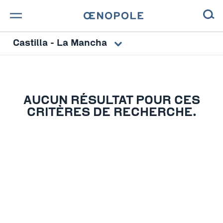
Castilla - La Mancha
TROUVE TA BOUTEILLE !
NOS ENGAGEMENTS
MAGAZINE
AUCUN RÉSULTAT POUR CES
CRITÈRES DE RECHERCHE.
NOS VINS
NOS VIGNERONS
NOS HISTOIRES
CONTACT