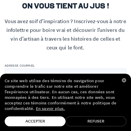
LISTE DE PRIX RESTAURANTS
ON VOUS TIENT AU JUS !
POLITIQUE DE CONFIDENTIALITÉ
Vous avez soif d’inspiration ? Inscrivez-vous à notre
infolettre pour boire vrai et découvrir l’univers du
À PROPOS
vin d’artisan à travers les histoires de celles et
ceux qui le font.
Suivez-nous
FACEBOOK
INSTAGRAM
ADRESSE COURRIEL
Ce site web utilise des témoins de navigation pour
comprendre le trafic sur notre site et améliorer
l’expérience utilisateur. En aucun cas, ces données sont
PRÉNOM
monnayées à des tiers. En utilisant notre site web, vous
acceptez ces témoins conformément à notre politique de
confidentialité.
En savoir plus.
TROUVE TA BOUTEILLE!
NOM
ACCEPTER
REFUSER