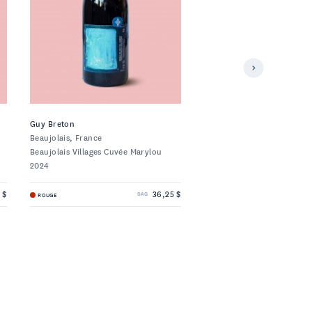
Guy Breton
Arianna Occhipinti
Beaujolais, France
Sicile, Italie
Beaujolais Villages Cuvée Marylou
Terre Siciliane SP68 rosso 
2024
 $
36,25 $
ROUGE
ROUGE
SAQ