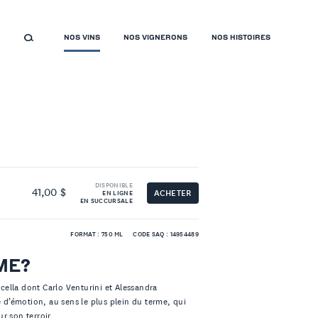
NOS VINS
NOS VIGNERONS
NOS HISTOIRES
DISPONIBLE
41,00 $
ACHETER
EN LIGNE
EN SUCCURSALE
FORMAT : 750 ML
CODE SAQ : 14954489
ME?
icella dont Carlo Venturini et Alessandra
e d’émotion, au sens le plus plein du terme, qui
r son terroir.