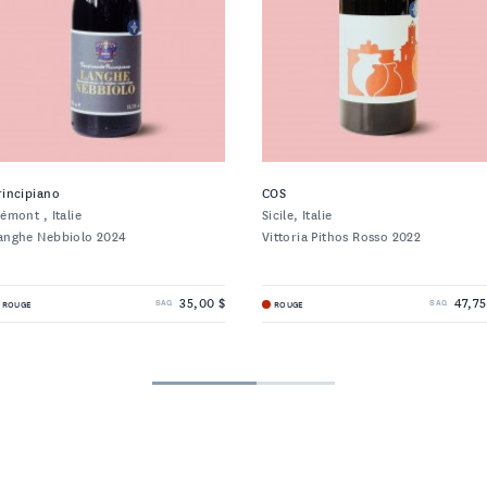
rincipiano
COS
iémont , Italie
Sicile, Italie
anghe Nebbiolo 2024
Vittoria Pithos Rosso 2022
35,00 $
47,75
ROUGE
ROUGE
SAQ
SAQ