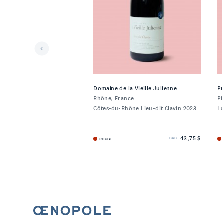
Domaine de la Vieille Julienne
P
Rhône, France
P
Côtes-du-Rhône Lieu-dit Clavin 2023
L
43,75 $
ROUGE
SAQ