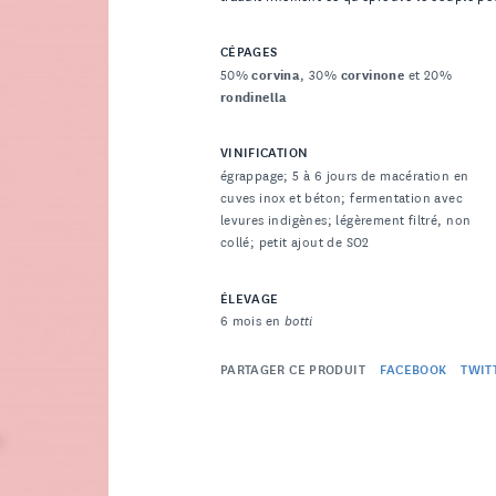
CÉPAGES
50%
corvina
, 30%
corvinone
et 20%
rondinella
VINIFICATION
égrappage; 5 à 6 jours de macération en
cuves inox et béton; fermentation avec
levures indigènes; légèrement filtré, non
collé; petit ajout de SO2
ÉLEVAGE
6 mois en
botti
PARTAGER CE PRODUIT
FACEBOOK
TWIT