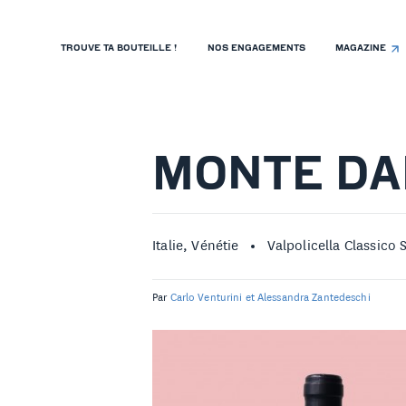
TROUVE TA BOUTEILLE !
NOS ENGAGEMENTS
MAGAZINE
TROUVE TA BOUTEILLE !
NOS ENGAGEMENTS
MAGAZINE
MONTE DA
NOS VINS
NOS VIGNERONS
Italie, Vénétie
Valpolicella Classico 
NOS HISTOIRES
Par
Carlo Venturini et Alessandra Zantedeschi
CONTACT
ISTE DE PRIX RESTAURANTS
OLITIQUE DE CONFIDENTIALITÉ
 PROPOS