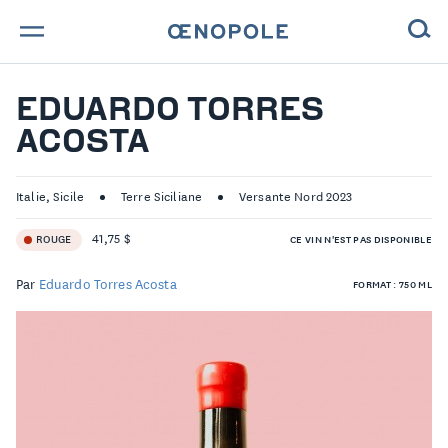
TROUVE TA BOUTEILLE !
EDUARDO TORRES
ACOSTA
NOS ENGAGEMENTS
MAGAZINE
Italie, Sicile
Terre Siciliane
Versante Nord 2023
41,75 $
ROUGE
CE VIN N'EST PAS DISPONIBLE
NOS VINS
Par
Eduardo Torres Acosta
FORMAT : 750 ML
NOS VIGNERONS
NOS HISTOIRES
CONTACT