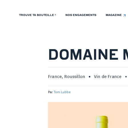
TROUVE TA BOUTEILLE !
NOS ENGAGEMENTS
MAGAZINE
TROUVE TA BOUTEILLE !
NOS ENGAGEMENTS
MAGAZINE
DOMAINE 
NOS VINS
NOS VIGNERONS
France, Roussillon
Vin de France
NOS HISTOIRES
Par
Tom Lubbe
CONTACT
ISTE DE PRIX RESTAURANTS
OLITIQUE DE CONFIDENTIALITÉ
 PROPOS