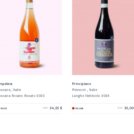
mpeleia
Principiano
oscane, Italie
Piémont , Italie
oscana Rosato Rosato 2023
Langhe Nebbiolo 2024
34,25 $
35,00
ROSÉ
ROUGE
SAQ
SAQ