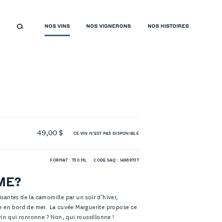
NOS VINS
NOS VIGNERONS
NOS HISTOIRES
49,00 $
CE VIN N'EST PAS DISPONIBLE
FORMAT : 750 ML
CODE SAQ : 14989737
ME?
isantes de la camomille par un soir d’hiver,
 en bord de mer. La cuvée Marguerite propose ce
in qui ronronne ? Non, qui roussillonne !