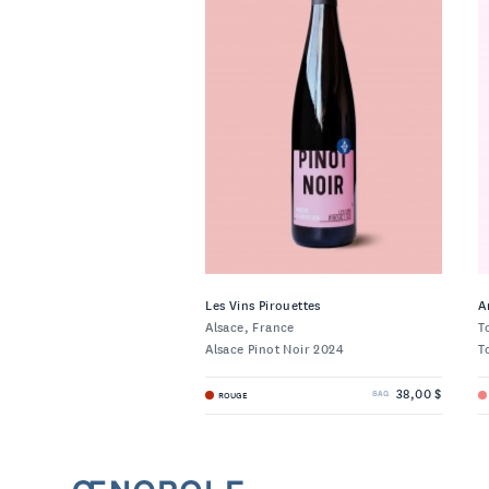
Les Vins Pirouettes
A
Alsace, France
T
Alsace Pinot Noir 2024
T
38,00 $
ROUGE
SAQ