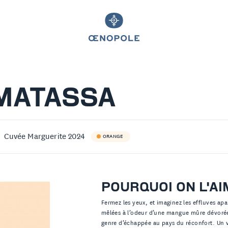
MATASSA
Cuvée Marguerite 2024
ORANGE
POURQUOI ON L'AI
Fermez les yeux, et imaginez les effluves apa
mêlées à l’odeur d’une mangue mûre dévorée
genre d’échappée au pays du réconfort. Un v