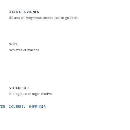
ÂGES DES VIGNES
50 ans en moyenne; conduites en gobelet
SOLS
schistes et marnes
VITICULTURE
biologique et regénérative
TER
COURRIEL
IMPRIMER