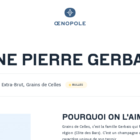
E PIERRE GERBA
Extra-Brut, Grains de Celles
BULLES
POURQUOI ON L'AI
Grains de Celles, c’est la famille Gerbais qui f
région (Côte des Bars). C’est un champagne d
caractère unique de son terroir.