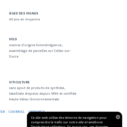
ÂGES DES VIGNES
40 ans en moyenne
SOLS
marnes d'origine kimméridgienne;
assemblage de parcelles sur Celles-sur-
Ource
VITICULTURE
sans ajout de produits de synthèse,
labellisée
Ampelos
depuis 1996 et certifiée
Haute Valeur Environnementale
TER
COURRIEL
IMPRIMER
Ce site web utilise des témoins de navigation pour
comprendre le trafic sur notre site et améliorer
l’expérience utilisateur. En aucun cas, ces données