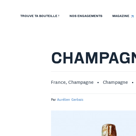
TROUVE TA BOUTEILLE !
NOS ENGAGEMENTS
MAGAZINE
TROUVE TA BOUTEILLE !
NOS ENGAGEMENTS
MAGAZINE
CHAMPAGN
NOS VINS
NOS VIGNERONS
France, Champagne
Champagne
NOS HISTOIRES
Par
Aurélien Gerbais
CONTACT
ISTE DE PRIX RESTAURANTS
OLITIQUE DE CONFIDENTIALITÉ
 PROPOS