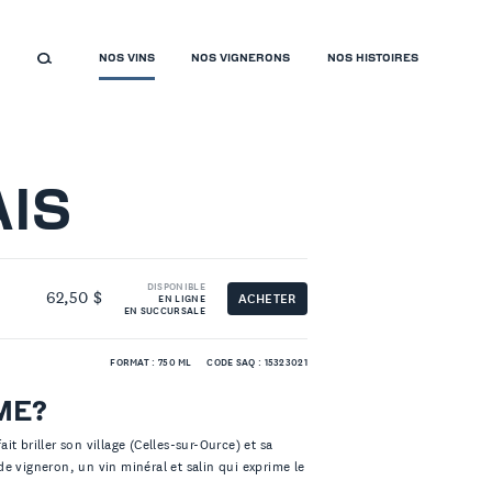
NOS VINS
NOS VIGNERONS
NOS HISTOIRES
IS
DISPONIBLE
62,50 $
ACHETER
EN LIGNE
EN SUCCURSALE
FORMAT : 750 ML
CODE SAQ : 15323021
ME?
ait briller son village (Celles-sur-Ource) et sa
e vigneron, un vin minéral et salin qui exprime le