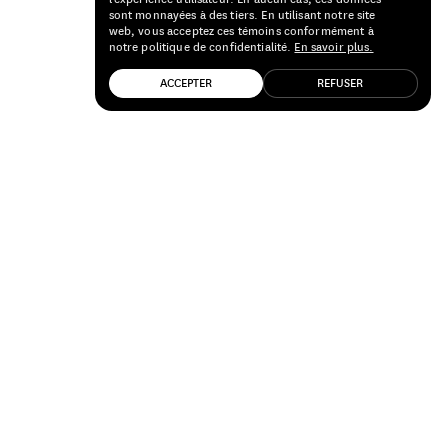
sont monnayées à des tiers. En utilisant notre site
web, vous acceptez ces témoins conformément à
notre politique de confidentialité.
En savoir plus.
ACCEPTER
REFUSER
BOIRE+MANGER
21 décembre 2021
SUR LE
CHAMPAGNE
GRAINS DE
CELLES
D’AURÉLIEN