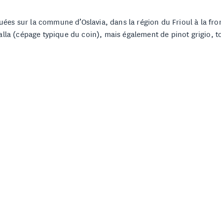
uées sur la commune d’Oslavia, dans la région du Frioul à la fron
lla (cépage typique du coin), mais également de pinot grigio, t
anislao (Stanko) Radikon décide de retourner aux techniques de 
emaine au départ, elles se sont étirées au fil du temps pour dé
nnelles, le parcours de Stanko n'a pas fait l'unanimité dès le dép
terminé et confiant que la macération fait ressortir le meilleur 
o a gardé le cap. La famille Radikon est devenue depuis la référ
e la transmission du savoir-faire traditionnel. C'est avec un immen
lection rigoureuse de grappes saines et mûres. Suivant les traces
t dans de grands tonneaux où ils complètent leurs deux ferment
sse avec pureté, équilibre et élégance. À l'instar des bouteilles
s, les vins de la famille Radikon sont uniques. Les références g