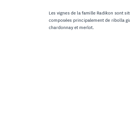
Les vignes de la famille Radikon sont sit
composées principalement de ribolla gia
chardonnay et merlot.
C'est au milieu des années 1990 que St
grand-père. D'une durée d'environ une s
Malgré un retour aux techniques traditio
déferlante des vins oranges actuelle! Dé
conserver naturellement les vins, Stank
macération naturels.
Aujoud'hui, c'est son fils Saša qui assur
naturellement les vins à partir d’une sé
grand-père), les raisins blancs macèren
associent structure, complexité et riche
ratio que l'on retrouve dans des magnum
simplement pas.