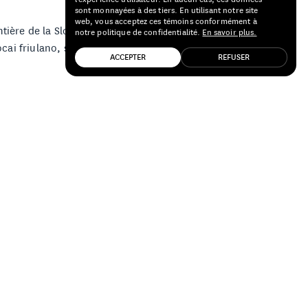
sont monnayées à des tiers. En utilisant notre site
web, vous acceptez ces témoins conformément à
tière de la Slovénie. Elles sont
notre politique de confidentialité.
En savoir plus.
ocai friulano, sauvignon blanc,
ACCEPTER
REFUSER
macération des raisins blancs de son
sormais s'échelonner sur environ 3 mois.
art — c'est qu'on était bien avant la
des cépages de la région, en plus de
ence en matière de blancs de
se respect du sol qu'il vinifie
 pionnières de son père (et arrière-
ations naturellement. Les vins
 confectionnées de manière à répliquer le
énérales ne s'appliquent tout