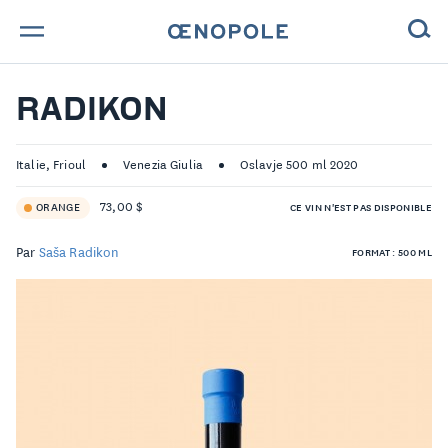
TROUVE TA BOUTEILLE !
RADIKON
NOS ENGAGEMENTS
Italie, Frioul
Venezia Giulia
Oslavje 500 ml 2020
MAGAZINE
73,00 $
ORANGE
CE VIN N'EST PAS DISPONIBLE
NOS VINS
Par
Saša Radikon
FORMAT : 500 ML
NOS VIGNERONS
NOS HISTOIRES
CONTACT