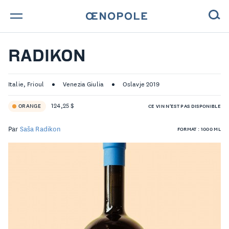
TROUVE TA BOUTEILLE !
RADIKON
NOS ENGAGEMENTS
Italie, Frioul
Venezia Giulia
Oslavje 2019
MAGAZINE
124,25 $
ORANGE
CE VIN N'EST PAS DISPONIBLE
NOS VINS
Par
Saša Radikon
FORMAT : 1000 ML
NOS VIGNERONS
NOS HISTOIRES
CONTACT