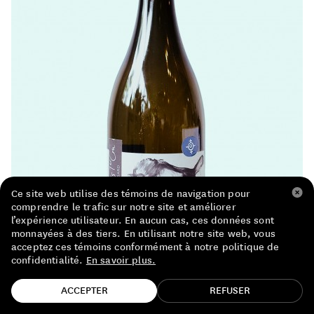
LISTE DE PRIX RESTAURANTS
POLITIQUE DE CONFIDENTIALITÉ
À PROPOS
Suivez-nous
FACEBOOK
INSTAGRAM
Ce site web utilise des témoins de navigation pour
comprendre le trafic sur notre site et améliorer
l’expérience utilisateur. En aucun cas, ces données sont
monnayées à des tiers. En utilisant notre site web, vous
acceptez ces témoins conformément à notre politique de
confidentialité.
En savoir plus.
TROUVE TA BOUTEILLE!
ACCEPTER
REFUSER