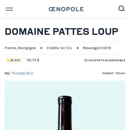
TROUVE TA BOUTEILLE !
DOMAINE PATTES LOUP
NOS ENGAGEMENTS
France, Bourgogne
Chablis 1er Cru
Beauregard 2019
MAGAZINE
131,75 $
BLANC
CE VIN N'EST PAS DISPONIBLE
NOS VINS
Par
Thomas Pico
FORMAT : 750 ML
NOS VIGNERONS
NOS HISTOIRES
CONTACT