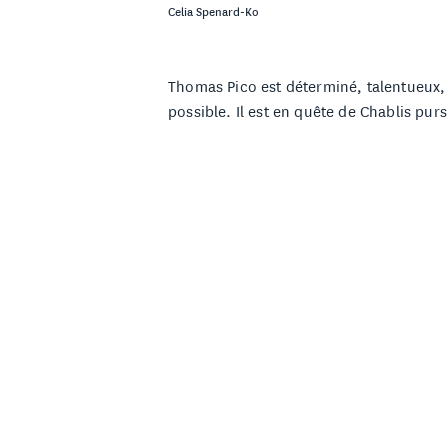
Celia Spenard-Ko
Thomas Pico est déterminé, talentueux, 
possible. Il est en quête de Chablis purs
aussi le reflet de ses ambitions : levur
longs et donnent de l'air au vin, puis l
toujours au-delà des clichés.
LE