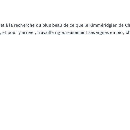
et à la recherche du plus beau de ce que le Kimméridgien de Chab
, et pour y arriver, travaille rigoureusement ses vignes en bio, c
es naturelles, SO2 comme il le faut (sans abus, sans compromis), e
es résultats sont toujours surprenants, et souvent très grands. L
S VINS DU DOMAINE PAT
LOUP