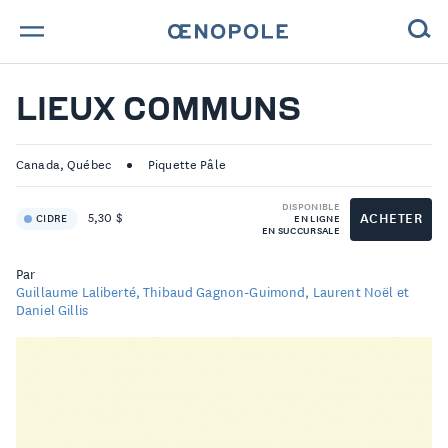
TROUVE TA BOUTEILLE !
LIEUX COMMUNS
NOS ENGAGEMENTS
Canada, Québec
Piquette Pâle
MAGAZINE
DISPONIBLE
ACHETER
5,30 $
CIDRE
EN LIGNE
EN SUCCURSALE
NOS VINS
Par
NOS VIGNERONS
Guillaume Laliberté, Thibaud Gagnon-Guimond, Laurent Noël et
Daniel Gillis
NOS HISTOIRES
CONTACT