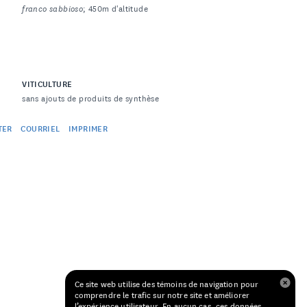
franco sabbioso
; 450m d'altitude
VITICULTURE
sans ajouts de produits de synthèse
TER
COURRIEL
IMPRIMER
Ce site web utilise des témoins de navigation pour
comprendre le trafic sur notre site et améliorer
l’expérience utilisateur. En aucun cas, ces données