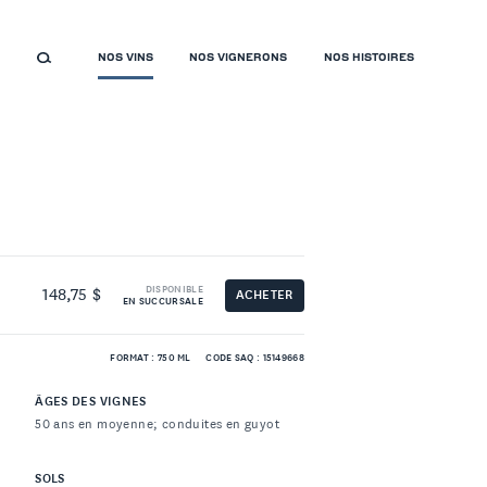
NOS VINS
NOS VIGNERONS
NOS HISTOIRES
DISPONIBLE
148,75 $
ACHETER
EN SUCCURSALE
FORMAT : 750 ML
CODE SAQ : 15149668
ÂGES DES VIGNES
50 ans en moyenne; conduites en guyot
SOLS