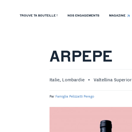
TROUVE TA BOUTEILLE !
NOS ENGAGEMENTS
MAGAZINE
TROUVE TA BOUTEILLE !
NOS ENGAGEMENTS
MAGAZINE
ARPEPE
NOS VINS
NOS VIGNERONS
Italie, Lombardie
Valtellina Superio
NOS HISTOIRES
Par
Famiglia Pelizzatti Perego
CONTACT
ISTE DE PRIX RESTAURANTS
OLITIQUE DE CONFIDENTIALITÉ
 PROPOS