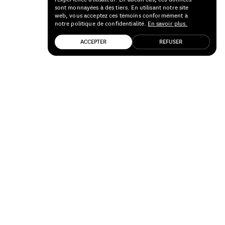
sont monnayées à des tiers. En utilisant notre site
web, vous acceptez ces témoins conformément à
notre politique de confidentialité.
En savoir plus.
ACCEPTER
REFUSER