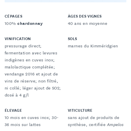
CÉPAGES
ÂGES DES VIGNES
100%
chardonnay
40 ans en moyenne
VINIFICATION
SOLS
pressurage direct;
marnes du Kimméridgien
fermentation avec levures
indigènes en cuves inox;
malolactique complétée;
vendange 2016 et ajout de
vins de réserve; non filtré,
ni collé; léger ajout de SO2;
dosé à 4 g/l
ÉLEVAGE
VITICULTURE
10 mois en cuves inox; 30-
sans ajout de produits de
36 mois sur lattes
synthèse, certifiée
Ampelos