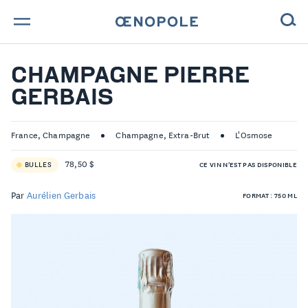
TROUVE TA BOUTEILLE !
CHAMPAGNE PIERRE
GERBAIS
NOS ENGAGEMENTS
MAGAZINE
France, Champagne
Champagne, Extra-Brut
L'Osmose
78,50 $
BULLES
CE VIN N'EST PAS DISPONIBLE
NOS VINS
Par
Aurélien Gerbais
FORMAT : 750 ML
NOS VIGNERONS
NOS HISTOIRES
CONTACT