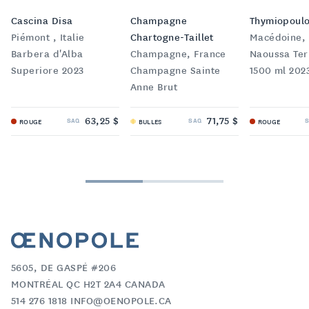
Cascina Disa
Champagne
Thymiopoul
Piémont , Italie
Chartogne-Taillet
Macédoine,
Barbera d'Alba
Champagne, France
Naoussa Terr
Superiore 2023
Champagne Sainte
1500 ml 202
Anne Brut
63,25 $
71,75 $
SAQ
SAQ
ROUGE
BULLES
ROUGE
5605, DE GASPÉ #206
MONTRÉAL QC H2T 2A4 CANADA
514 276 1818 INFO@OENOPOLE.CA