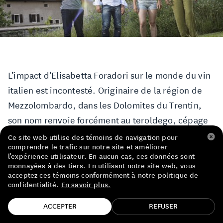
LISTE DE PRIX RESTAURANTS
POLITIQUE DE CONFIDENTIALITÉ
À PROPOS
L’impact d’Elisabetta Foradori sur le monde du vin
Suivez-nous
italien est incontesté. Originaire de la région de
FACEBOOK
INSTAGRAM
Mezzolombardo, dans les Dolomites du Trentin,
son nom renvoie forcément au teroldego, cépage
qu’elle a apprivoisé de main de maître pour en
Ce site web utilise des témoins de navigation pour
comprendre le trafic sur notre site et améliorer
faire des vins élégants, beaux et complexes. Un
l’expérience utilisateur. En aucun cas, ces données sont
profil qui convient à la femme qui les fait.
monnayées à des tiers. En utilisant notre site web, vous
acceptez ces témoins conformément à notre politique de
confidentialité.
En savoir plus.
En 1985, Elisabetta hérite du domaine familial et se
TROUVE TA BOUTEILLE!
voit propulsée dans le monde de la vinification.
ACCEPTER
REFUSER
Elle amorce alors une grande plantation de pépins