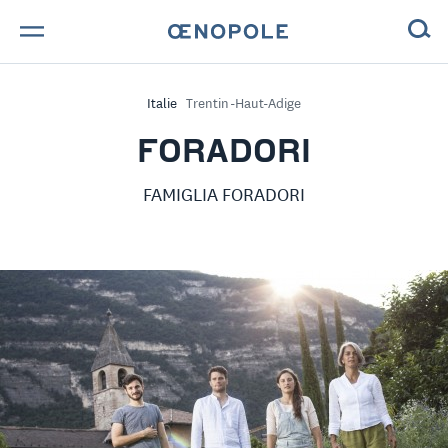
TROUVE TA BOUTEILLE !
Italie
Trentin-Haut-Adige
NOS ENGAGEMENTS
FORADORI
MAGAZINE
FAMIGLIA FORADORI
NOS VINS
NOS VIGNERONS
NOS HISTOIRES
CONTACT