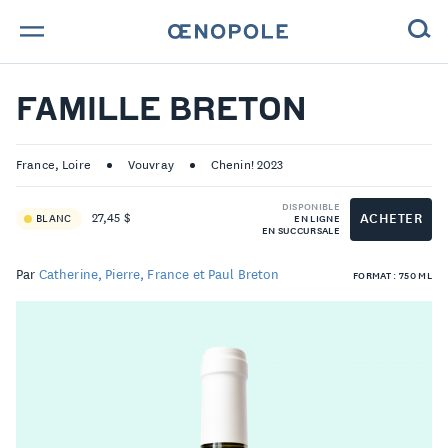
TROUVE TA BOUTEILLE !
FAMILLE BRETON
NOS ENGAGEMENTS
France, Loire
Vouvray
Chenin! 2023
MAGAZINE
DISPONIBLE
ACHETER
27,45 $
BLANC
EN LIGNE
EN SUCCURSALE
NOS VINS
Par
Catherine, Pierre, France et Paul Breton
FORMAT : 750 ML
NOS VIGNERONS
NOS HISTOIRES
CONTACT