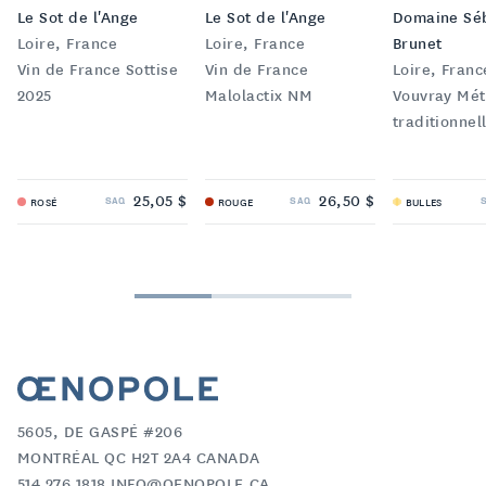
Le Sot de l'Ange
Le Sot de l'Ange
Domaine Sé
Loire, France
Loire, France
Brunet
Vin de France Sottise
Vin de France
Loire, Franc
2025
Malolactix NM
Vouvray Mé
traditionnel
25,05 $
26,50 $
SAQ
SAQ
ROSÉ
ROUGE
BULLES
5605, DE GASPÉ #206
MONTRÉAL QC H2T 2A4 CANADA
514 276 1818 INFO@OENOPOLE.CA