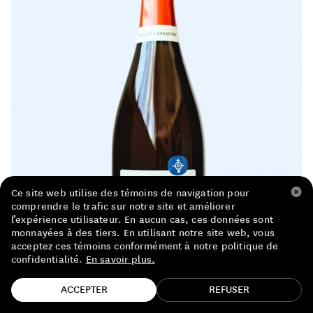
LISTE DE PRIX RESTAURANTS
POLITIQUE DE CONFIDENTIALITÉ
À PROPOS
Suivez-nous
FACEBOOK
INSTAGRAM
Ce site web utilise des témoins de navigation pour
comprendre le trafic sur notre site et améliorer
l’expérience utilisateur. En aucun cas, ces données sont
monnayées à des tiers. En utilisant notre site web, vous
acceptez ces témoins conformément à notre politique de
confidentialité.
En savoir plus.
TROUVE TA BOUTEILLE!
ACCEPTER
REFUSER